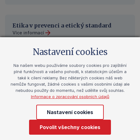
Etika v prevenci a etický standard
Více informací
Nastavení cookies
Registr poskytovatelů prevence
Na našem webu používáme soubory cookies pro zajištění
plné funkčnosti a vašeho pohodlí, k statistickým účelům a
Více informací
také k cílení reklamy. Bez některých cookies náš web
nemůže fungovat, žádné cookies s vašimi osobními údaji ale
nebudou použity do momentu, než udělíte svůj souhlas.
Informace o zpracování osobních údajů
Zajišťování kvality
Více informací
Nastavení cookies
Povolit všechny cookies