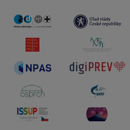
Klinika adiktologie
Úřad vlády Če
Hlavní město Praha
MŠMT
digiprev
NPAS
OSPRCH
SZU
ISSUP
digirozhledna