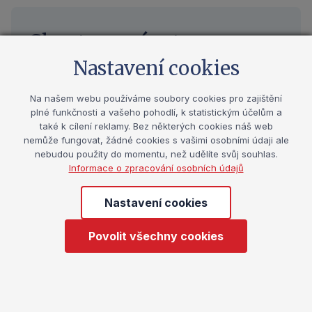
Chcete navázat
spolupráci?
Nastavení cookies
Na našem webu používáme soubory cookies pro zajištění
Kontaktujte nás
plné funkčnosti a vašeho pohodlí, k statistickým účelům a
také k cílení reklamy. Bez některých cookies náš web
nemůže fungovat, žádné cookies s vašimi osobními údaji ale
nebudou použity do momentu, než udělíte svůj souhlas.
Informace o zpracování osobních údajů
Nastavení cookies
Prevence
Povolit všechny cookies
Katalog preventivních programů
Registr poskytovatelů prevence
Vzdělávání v prevenci