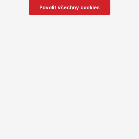
Sebeposkozovani_letak.pdf
Povolit všechny cookies
Sebeposkozovani_publikace.pdf
Zavislost na hrach_komiks.pdf
Zavislost na hrach_letak.pdf
Prevence
Katalog preventivních programů
Registr poskytovatelů prevence
Vzdělávání v prevenci
Kalendář akcí
Kvalita a bezpečnost