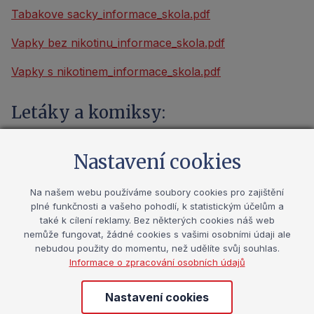
Tabakove sacky_informace_skola.pdf
Vapky bez nikotinu_informace_skola.pdf
Vapky s nikotinem_informace_skola.pdf
Letáky a komiksy:
Boys and Girls_plus.pdf
Nastavení cookies
nPrevence.pdf
Na našem webu používáme soubory cookies pro zajištění
Poruchy prijmu potravy_komiks.pdf
plné funkčnosti a vašeho pohodlí, k statistickým účelům a
také k cílení reklamy. Bez některých cookies náš web
Poruchy prijmu potravy_letak.pdf
nemůže fungovat, žádné cookies s vašimi osobními údaji ale
nebudou použity do momentu, než udělíte svůj souhlas.
Poruchy prijmu potravy_publikace.pdf
Informace o zpracování osobních údajů
Sebeposkozovani_komiks.pdf
Nastavení cookies