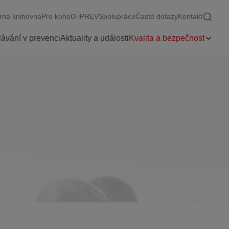
rná knihovna
Pro koho
O iPREV
Spolupráce
Časté dotazy
Kontakt
ávání v prevenci
Aktuality a události
Kvalita a bezpečnost