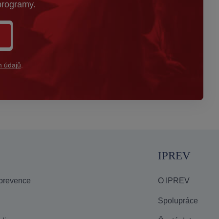
programy.
 údajů
.
IPREV
 prevence
O IPREV
Spolupráce