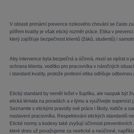
V oblasti primární prevence rizikového chování se často z
pilířem kvality je však etický rozměr práce. Etika v prevenci
který zajišťuje bezpečnost klientů (žáků, studentů) i samot
Aby intervence byla bezpečná a účinná, musí se opírat o j
ochrana klienta, vodítko pro pracovníka v náročných situac
i standard kvality, protože profesní etika odlišuje odbornou 
Etický standard by neměl ležet v šuplíku, ale naopak být ž
etická témata na poradách a v týmu a využívejte supervizi
Seznamte s etickými pravidly své práce i školy, rodiče a sa
nastavení pracovníka. Respektování etických standardů nen
Etické normy a kodexy také zvyšují účinnost preventivních 
které dnes už považujeme za neetické a neúčinné, napříkl