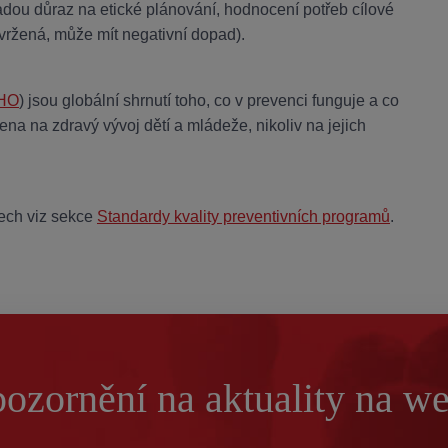
ladou důraz na etické plánování, hodnocení potřeb cílové
avržená, může mít negativní dopad).
HO
) jsou globální shrnutí toho, co v prevenci funguje a co
na na zdravý vývoj dětí a mládeže, nikoliv na jejich
dech viz sekce
Standardy kvality preventivních programů
.
ozornění na aktuality na w