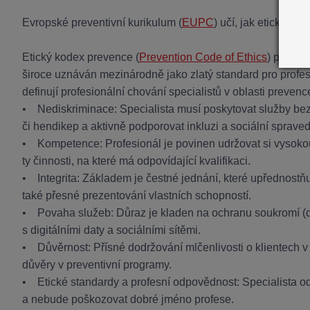
Evropské preventivní kurikulum (
EUPC
) učí, jak etické pri
Etický kodex prevence (
Prevention Code of Ethics
) pocház
široce uznáván mezinárodně jako zlatý standard pro profesio
definují profesionální chování specialistů v oblasti prevenc
• Nediskriminace: Specialista musí poskytovat služby bez 
či hendikep a aktivně podporovat inkluzi a sociální spraved
• Kompetence: Profesionál je povinen udržovat si vysokou
ty činnosti, na které má odpovídající kvalifikaci.
• Integrita: Základem je čestné jednání, které upřednost
také přesné prezentování vlastních schopností.
• Povaha služeb: Důraz je kladen na ochranu soukromí (dů
s digitálními daty a sociálními sítěmi.
• Důvěrnost: Přísné dodržování mlčenlivosti o klientech v 
důvěry v preventivní programy.
• Etické standardy a profesní odpovědnost: Specialista o
a nebude poškozovat dobré jméno profese.