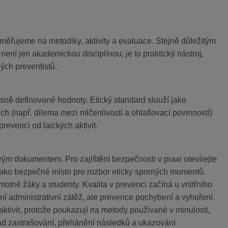
aměřujeme na metodiky, aktivity a evaluace. Stejně důležitým
 není jen akademickou disciplínou; je to praktický nástroj,
ných preventistů.
asně definované hodnoty. Etický standard slouží jako
ích (např. dilema mezi mlčenlivostí a ohlašovací povinností)
prevenci od laických aktivit.
ivým dokumentem. Pro zajištění bezpečnosti v praxi otevírejte
 jako bezpečné místo pro rozbor eticky sporných momentů.
motné žáky a studenty. Kvalita v prevenci začíná u vnitřního
í administrativní zátěž, ale prevence pochybení a vyhoření.
aktivit, protože poukazují na metody používané v minulosti,
ad zastrašování, přehánění následků a ukazování