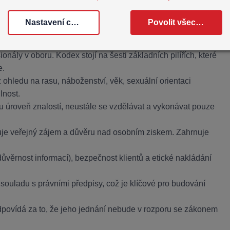
ncipy aplikovat do praxe.
Nastavení cookies
Povolit všechny cookies
í původně z USA (vytvořený organizací IC&RC), ale je
nály v oboru. Kodex stojí na šesti základních pilířích, které
e.
ohledu na rasu, náboženství, věk, sexuální orientaci
lnost.
 úroveň znalostí, neustále se vzdělávat a vykonávat pouze
ňuje veřejný zájem a důvěru nad osobním ziskem. Zahrnuje
věrnost informací), bezpečnost klientů a etické nakládání
souladu s právními předpisy, což je klíčové pro budování
dpovídá za to, že jeho jednání nebude v rozporu se zákonem