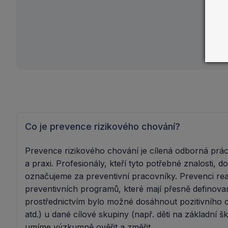
Co je prevence rizikového chování?
Prevence rizikového chování je cílená odborná práce
a praxi. Profesionály, kteří tyto potřebné znalosti, 
označujeme za preventivní pracovníky. Prevenci rea
preventivních programů, které mají přesně definované
prostřednictvím bylo možné dosáhnout pozitivního o
atd.) u dané cílové skupiny (např. děti na základní š
umíme výzkumně ověřit a změřit.