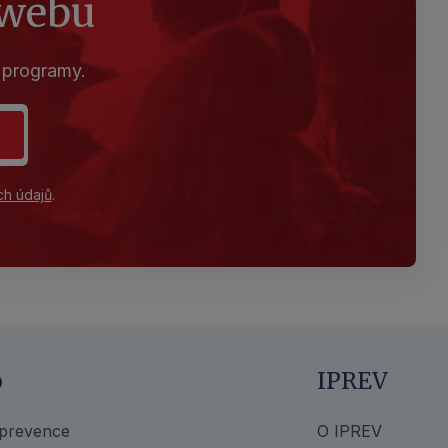
 webu
 programy.
ch údajů
.
o
IPREV
 prevence
O IPREV