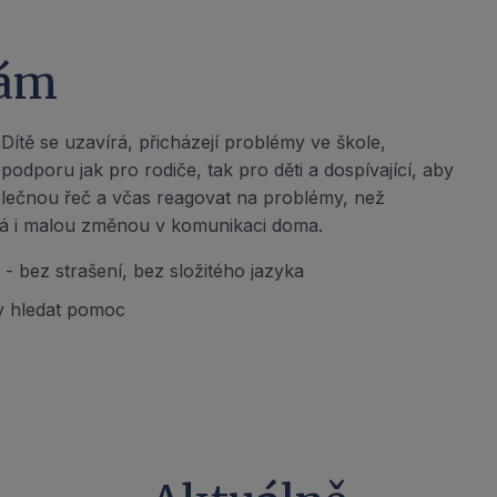
nám
 Dítě se uzavírá, přicházejí problémy ve škole,
odporu jak pro rodiče, tak pro děti a dospívající, aby
olečnou řeč a včas reagovat na problémy, než
 dá i malou změnou v komunikaci doma.
i - bez strašení, bez složitého jazyka
y hledat pomoc