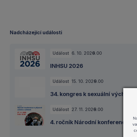
Nadcházející události
Událost
6. 10. 2026
9.00
INHSU 2026
Událost
15. 10. 2026
9.00
34. kongres k sexuální výchově
Událost
27. 11. 2026
9.00
N
4. ročník Národní konference k p
va
c