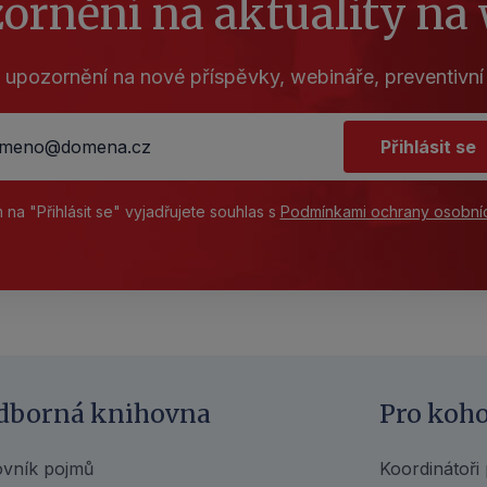
ornění na aktuality na
 je to např. OSPRCH (Odborná
běžně se vzdělávají. Typickými
 okresní nebo krajští metodici
 upozornění na nové příspěvky, webináře, preventivní
Přihlásit se
m na "Přihlásit se" vyjadřujete souhlas s
Podmínkami ochrany osobní
dborná knihovna
Pro koh
ovník pojmů
Koordinátoři