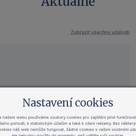
Aktuálně
Zobrazit všechny události
Nastavení cookies
a našem webu používáme soubory cookies pro zajištění plné funkčnosti
řípravě učitelů a učitelek
šeho pohodlí, k statistickým účelům a také k cílení reklamy. Bez někter
ookies náš web nemůže fungovat, žádné cookies s vašimi osobními úda
ale nebudou použity do momentu, než udělíte svůj souhlas.