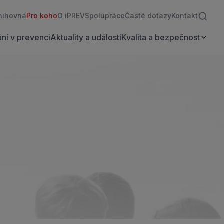
nihovna
Pro koho
O iPREV
Spolupráce
Časté dotazy
Kontakt
ní v prevenci
Aktuality a události
Kvalita a bezpečnost