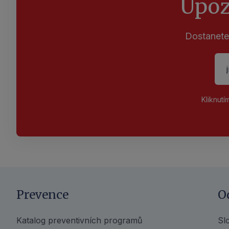
Upoz
sdruženi ve svých odborných společnostech – v ČR
společnost pro prevenci rizikového chování) - a prů
zástupci preventivních pracovníků jsou např. školní,
Dostanete
prevence.
Kliknutí
Prevence
O
Katalog preventivních programů
Sl