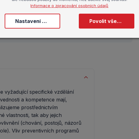
Informace o zpracování osobních údajů
Nastavení cookies
Povolit všechny cookies
 vyžadující specifické vzdělání
dovednosti a kompetence mají,
lizujeme prostřednictvím
 vlastnosti, tak aby jejich
vlivnění (chování, postojů, názorů
kole). Vliv preventivních programů