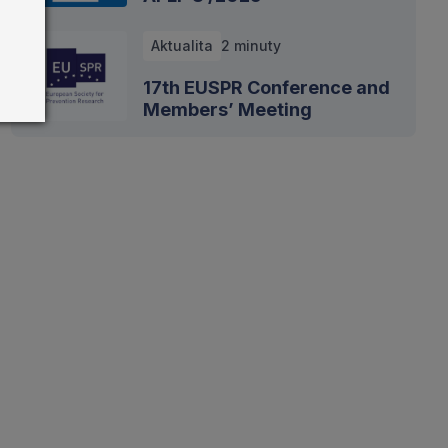
Aktualita
2 minuty
17th EUSPR Conference and
Members’ Meeting