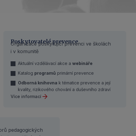
Poskytovatelé prevence
Organizace poskytující prevenci ve školách
i v komunitě
Aktuální vzdělávací akce a
webináře
Katalog
programů
primární prevence
Odborná knihovna
k tématice prevence a její
kvality, rizikového chování a duševního zdraví
Více informací
borů pedagogických