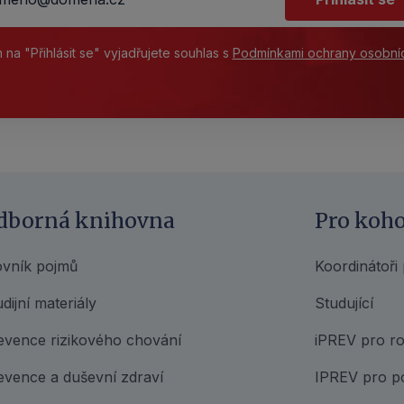
m na "Přihlásit se" vyjadřujete souhlas s
Podmínkami ochrany osobní
dborná knihovna
Pro koh
ovník pojmů
Koordinátoři
dijní materiály
Studující
evence rizikového chování
iPREV pro ro
evence a duševní zdraví
IPREV pro p