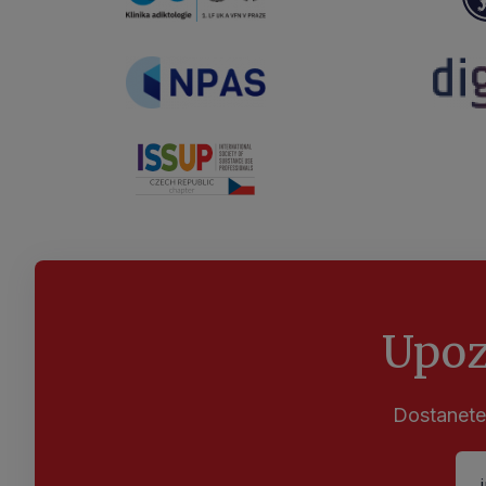
Klinika adiktologie
NPAS
ISSUP
Upoz
Dostanete