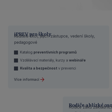
iPREV pro školy
Ředitelé škol, jejich zástupce, vedení školy,
pedagogové
Katalog
preventivních programů
Vzdělávací materiály, kurzy a
webináře
Kvalita a bezpečnost
v prevenci
Více informací
Rodiče a blízké os
Rodiče žáků základních