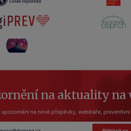
Úřad vlády České republiky
Hlavní 
digiprev
OSPRC
digirozhledna
ornění na aktuality na
 upozornění na nové příspěvky, webináře, preventivní
Přihlásit se