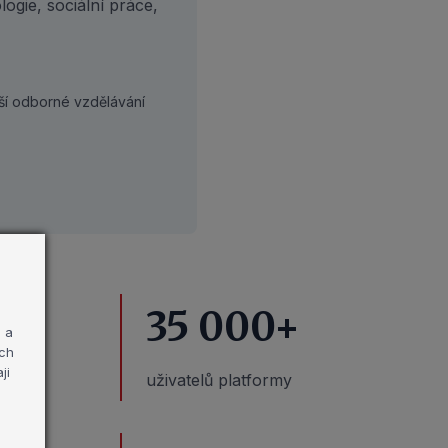
logie, sociální práce,
ší odborné vzdělávání
35 000
+
 a
ých
ji
uživatelů platformy