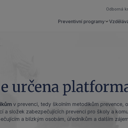
Odborná k
Preventivní programy
Vzdělává
e určena platform
níkům
v prevenci, tedy školním metodikům prevence, 
 a složek zabezpečujících prevenci pro školy a komuni
m, pečujícím a blízkým osobám, úředníkům a dalším záj