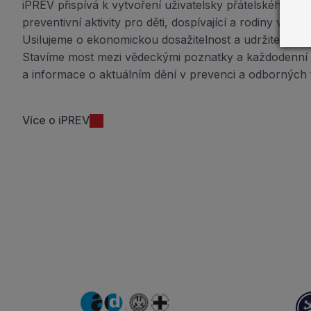
iPREV přispívá k vytvoření uživatelsky přátelského prost
preventivní aktivity pro děti, dospívající a rodiny ve šk
Usilujeme o ekonomickou dosažitelnost a udržitelnost 
Stavíme most mezi vědeckými poznatky a každodenní p
a informace o aktuálním dění v prevenci a odborných
Více o iPREV