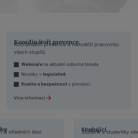
Koordinátoři prevence
Koordinátoři prevence a metodičtí pracovníci
všech stupňů
Webináře
na aktuální odborná témata
Novinky v
legislativě
Kvalita a bezpečnost
v prevenci
Více informací
oby
Studující
 či středních škol
Studenti a studentky o