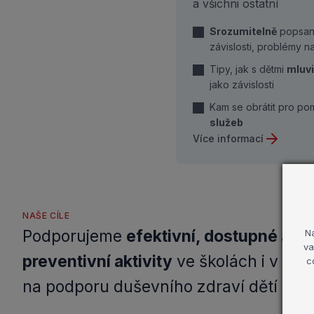
a všichni ostatní
Srozumitelně
popsaná
závislosti, problémy na
Tipy, jak s dětmi
mluvi
jako závislosti
Kam se obrátit pro p
služeb
Více informací
NAŠE CÍLE
Podporujeme
efektivní, dostupné a 
N
va
preventivní aktivity
ve školách i v ko
c
na podporu duševního zdraví dětí a do