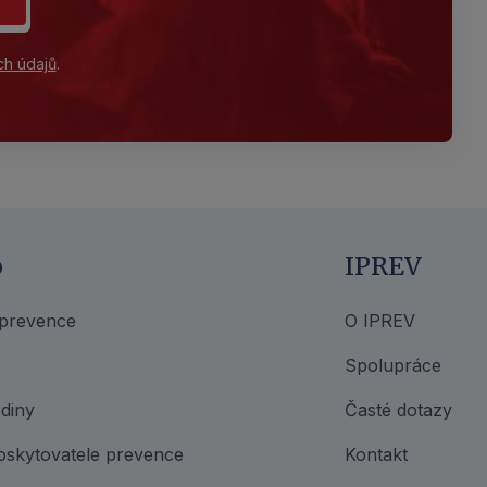
ch údajů
.
o
IPREV
 prevence
O IPREV
Spolupráce
diny
Časté dotazy
oskytovatele prevence
Kontakt