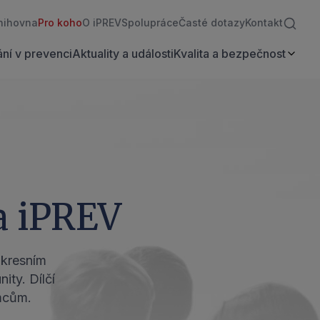
nihovna
Pro koho
O iPREV
Spolupráce
Časté dotazy
Kontakt
ní v prevenci
Aktuality a události
Kvalita a bezpečnost
a iPREV
okresním
ty. Dílčí
emcům.