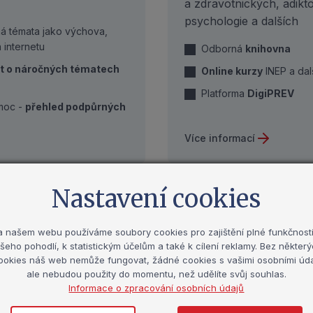
a zdravotnických, adikto
psychologie a dalších
 témata jako výchova,
 internetu
Odborná
knihovna
t o náročných tématech
Online kurzy
INEP a dal
Platforma
DigiPREV
omoc -
přehled podpůrných
Více informací
Nastavení cookies
2 500
+
bezpečné
a našem webu používáme soubory cookies pro zajištění plné funkčnosti
šeho pohodlí, k statistickým účelům a také k cílení reklamy. Bez někter
munitě, s důrazem
ookies náš web nemůže fungovat, žádné cookies s vašimi osobními úda
zapojených škol
ale nebudou použity do momentu, než udělíte svůj souhlas.
spívajících.
Informace o zpracování osobních údajů