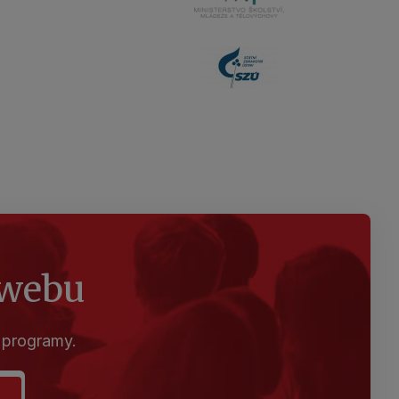
město Praha
MŠMT
H
SZU
 webu
 programy.