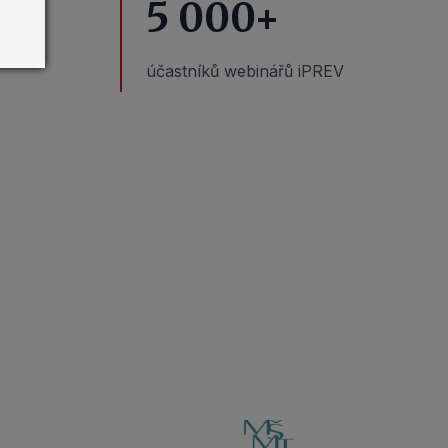
5 000
+
účastníků webinářů iPREV