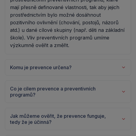
mají přesně definované vlastnosti, tak aby jejich
prostřednictvím bylo možné dosáhnout
pozitivního ovlivnění (chování, postojů, názorů
atd.) u dané cílové skupiny (např. děti na základní
škole). Vliv preventivních programů umíme
výzkumně ověřit a změřit.
Komu je prevence určena?
Prevence, resp. preventivní programy, jsou
Co je cílem prevence a preventivních
určené pro konkrétně definované cílové skupiny.
programů?
Tyto skupiny definujeme parametry jako je např.
věk, pohlaví, rizikovost chování atd. Určitým
Cílem preventivního programu je pozitivní
cílovým skupinám je na základě jejich vlastností
Jak můžeme ověřit, že prevence funguje,
ovlivnění znalostí, dovedností, postojů
a potřeb vytvářen určitý preventivní program.
tedy že je účinná?
a především pak samotného chování dětí,
Pro konkrétní cílovou skupinu je tedy na míru
dospívajících nebo jiných definovaých cílových
vytvářen specifický preventivní program
Každý profesionální preventivní program má