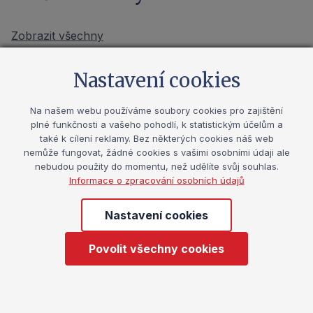
Zobrazit všechny
Nastavení cookies
Energetické nápoje u dětí a
Aktualita
dospívajících
Na našem webu používáme soubory cookies pro zajištění
plné funkčnosti a vašeho pohodlí, k statistickým účelům a
také k cílení reklamy. Bez některých cookies náš web
Online seminář v rámci týdne vzdělávání
nemůže fungovat, žádné cookies s vašimi osobními údaji ale
dospělých v Královéhradeckém kraji Datum
nebudou použity do momentu, než udělíte svůj souhlas.
Informace o zpracování osobních údajů
konání 2. 11. 2026 14:00 - 2. 11. 2026 15:00 Více
o této akci naleznete zde.
Nastavení cookies
29. 7. 2026
1 minuta
Povolit všechny cookies
Nezapomeňte sledovat nabídku