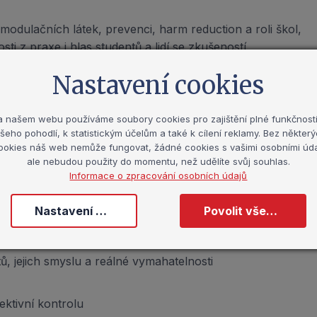
odulačních látek, prevenci, harm reduction a roli škol,
ti z praxe i hlas studentů a lidí se zkušeností
Nastavení cookies
a našem webu používáme soubory cookies pro zajištění plné funkčnosti
šeho pohodlí, k statistickým účelům a také k cílení reklamy. Bez někter
ookies náš web nemůže fungovat, žádné cookies s vašimi osobními úda
ale nebudou použity do momentu, než udělíte svůj souhlas.
Informace o zpracování osobních údajů
Nastavení cookies
Povolit všechny cookies
žívají, co ukazují čísla
, jejich smyslu a reálné vymahatelnosti
ektivní kontrolu