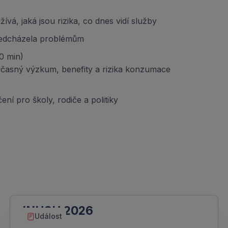
vá, jaká jsou rizika, co dnes vidí služby
předcházela problémům
30 min)
oučasný výzkum, benefity a rizika konzumace
í pro školy, rodiče a politiky
INHSU 2026
Událost