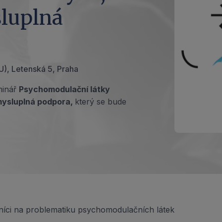
sluplná
), Letenská 5, Praha
eminář
Psychomodulační látky
smysluplná podpora,
který se bude
níci na problematiku psychomodulačních látek