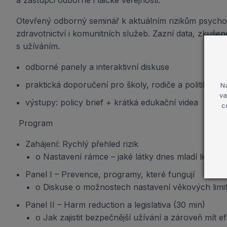
a zástupci odborné i laické veřejnosti.
Otevřený odborný seminář k aktuálním rizikům psychom
zdravotnictví i komunitních služeb. Zazní data, zkušenos
s užíváním.
odborné panely a interaktivní diskuse
praktická doporučení pro školy, rodiče a politiky
N
va
výstupy: policy brief + krátká edukační videa
c
Program
Zahájení: Rychlý přehled rizik
o Nastavení rámce – jaké látky dnes mladí lidé pou
Panel I – Prevence, programy, které fungují
o Diskuse o možnostech nastavení věkových limitů
Panel II – Harm reduction a legislativa (30 min)
o Jak zajistit bezpečnější užívání a zároveň mít ef