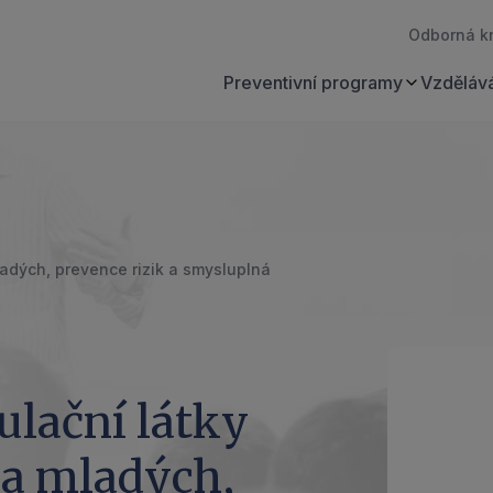
Odborná k
Preventivní programy
Vzdělává
adých, prevence rizik a smysluplná
lační látky
na mladých,