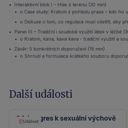
Interaktivní blok I – Hlas z terénu (30 min)
o Case study: Kratom z pohledu praxe – kdo ho uží
o Diskuse o tom, co regulace musí ošetřit, aby 
Panel III – Tradiční i soudobé využití látek v léčbě (
o Kratom, kana, kava kava - tradiční využití a s
Závěr: 5 konkrétních doporučení (15 min)
o Shrnutí a formulace krátkého souboru doporučen
Další události
34. kongres k sexuální výchově
Událost