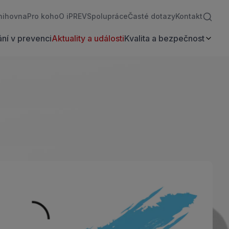
nihovna
Pro koho
O iPREV
Spolupráce
Časté dotazy
Kontakt
ní v prevenci
Aktuality a události
Kvalita a bezpečnost