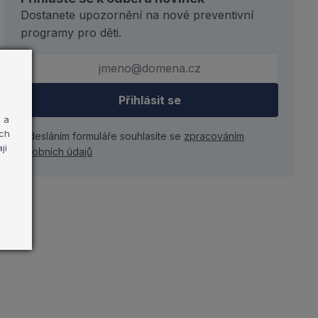
Dostanete upozornění na nové preventivní
programy pro děti.
Přihlásit se
 a
ých
Odesláním formuláře souhlasíte se
zpracováním
ji
osobních údajů