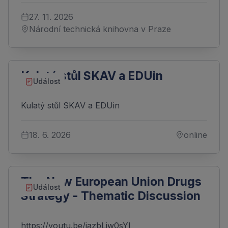
27. 11. 2026
Národní technická knihovna v Praze
Kulatý stůl SKAV a EDUin
Událost
Kulatý stůl SKAV a EDUin
18. 6. 2026
online
The New European Union Drugs
Událost
Strategy - Thematic Discussion
https://youtu.be/iazbLjw0sYI