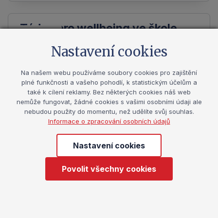
Týden pro wellbeing ve škole
Událost
2026
Nastavení cookies
Podpora duševní pohody ve škole není
Na našem webu používáme soubory cookies pro zajištění
krátkodobým projektem, ale součástí kultury
plné funkčnosti a vašeho pohodlí, k statistickým účelům a
také k cílení reklamy. Bez některých cookies náš web
školy a každodenní práce s dětmi i dospělými.
nemůže fungovat, žádné cookies s vašimi osobními údaji ale
Iniciativa Týden pro wellbeing ve škole 2026, …
nebudou použity do momentu, než udělíte svůj souhlas.
Informace o zpracování osobních údajů
4. 2. 2026
online
Nastavení cookies
Povolit všechny cookies
Konference Světový den spánku
Událost
Odborná konference ke Světovému dni spánku