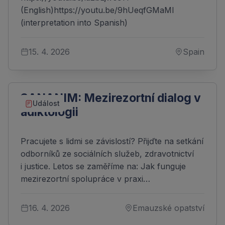
(English)https://youtu.be/9hUeqfGMaMI
(interpretation into Spanish)
15. 4. 2026
Spain
SANANIM: Mezirezortní dialog v
Událost
adiktologii
Pracujete s lidmi se závislostí? Přijďte na setkání
odborníků ze sociálních služeb, zdravotnictví
i justice. Letos se zaměříme na: Jak funguje
mezirezortní spolupráce v praxi…
16. 4. 2026
Emauzské opatství