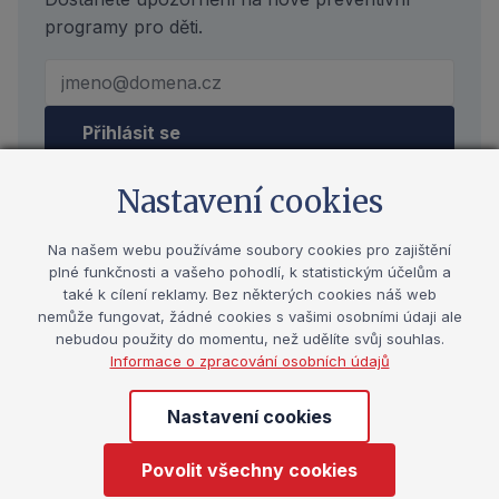
programy pro děti.
Přihlásit se
Odesláním formuláře souhlasíte se
zpracováním
Nastavení cookies
osobních údajů
Na našem webu používáme soubory cookies pro zajištění
plné funkčnosti a vašeho pohodlí, k statistickým účelům a
také k cílení reklamy. Bez některých cookies náš web
Další události
nemůže fungovat, žádné cookies s vašimi osobními údaji ale
nebudou použity do momentu, než udělíte svůj souhlas.
Informace o zpracování osobních údajů
Zobrazit všechny
Nastavení cookies
INHSU 2026
Povolit všechny cookies
Událost