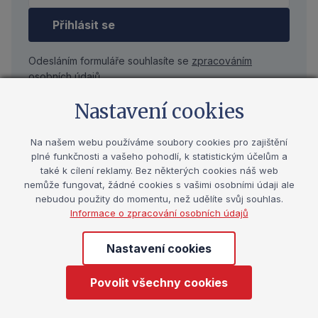
Přihlásit se
Odesláním formuláře souhlasíte se
zpracováním
osobních údajů
Nastavení cookies
Další události
Na našem webu používáme soubory cookies pro zajištění
plné funkčnosti a vašeho pohodlí, k statistickým účelům a
také k cílení reklamy. Bez některých cookies náš web
Zobrazit všechny
nemůže fungovat, žádné cookies s vašimi osobními údaji ale
nebudou použity do momentu, než udělíte svůj souhlas.
Informace o zpracování osobních údajů
34. kongres k sexuální výchově
Událost
Nastavení cookies
Zveme vás na 34. kongres k sexuální výchově,
Povolit všechny cookies
který se uskuteční ve dnech 15.–16. 10. 2026, se
zaměřením na partnerské vztahy a intimitu.