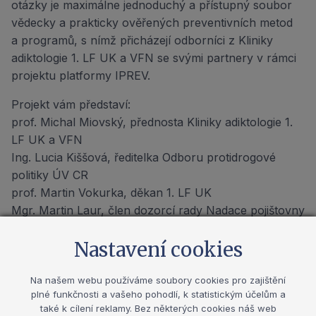
otázky je maximálne jednoduchý a přístupný soubor
vědecky a prakticky ověřených preventivních metod
a programů, s nímž přicházejí odborníci z Kliniky
adiktologie 1. LF UK a VFN se svými partnery v rámci
projektu platformy IPREV.
Projekt vám představí:
prof. Michal Miovský, přednosta Kliniky adiktologie 1.
LF UK a VFN
Ing. Lucia Kiššová, ředitelka Odboru protidrogové
politiky ÚV CR
prof. Martin Vokurka, děkan 1. LF UK
Mgr. Martin Laur, člen dozorcí rady Nadace pojištovny
Kooperativa
Nastavení cookies
Na našem webu používáme soubory cookies pro zajištění
plné funkčnosti a vašeho pohodlí, k statistickým účelům a
Přihlaste se k odběru novinek
také k cílení reklamy. Bez některých cookies náš web