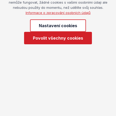
Dostanete upozornění na nové preventivní
nemůže fungovat, žádné cookies s vašimi osobními údaji ale
nebudou použity do momentu, než udělíte svůj souhlas.
programy pro děti.
Informace o zpracování osobních údajů
Nastavení cookies
Přihlásit se
Povolit všechny cookies
Odesláním formuláře souhlasíte se
zpracováním
osobních údajů
Další události
Zobrazit všechny
34. kongres k sexuální výchově
Událost