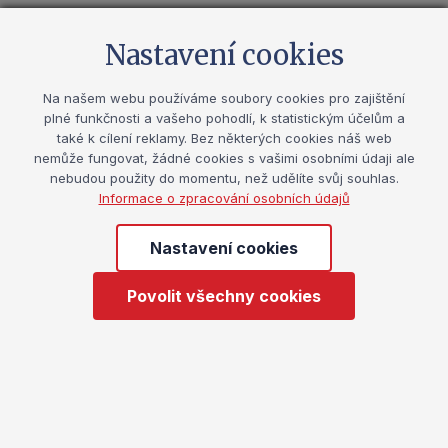
Přednášející
Nastavení cookies
Jaroslav Šejvl
Na našem webu používáme soubory cookies pro zajištění
Vědecký pracovník a pedagog
plné funkčnosti a vašeho pohodlí, k statistickým účelům a
také k cílení reklamy. Bez některých cookies náš web
Tomáš Jandáč
nemůže fungovat, žádné cookies s vašimi osobními údaji ale
Vědecký pracovník, adiktolog, pedagog
nebudou použity do momentu, než udělíte svůj souhlas.
Informace o zpracování osobních údajů
Nastavení cookies
Další webináře na stejná
témata
Povolit všechny cookies
Zobrazit všechny
iPREV webinář: Kratom u
Webinář