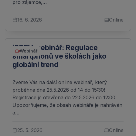
pro zájemce,…
16. 6. 2026
Online
iPREV webinář: Regulace
Webinář
smartphonů ve školách jako
globální trend
Zveme Vás na další online webinář, který
proběhne dne 25.5.2026 od 14 do 15:30!
Registrace je otevřena do 22.5.2026 do 12:00.
Upozorňujeme, že obsah webináře je nahráván
a…
25. 5. 2026
Online