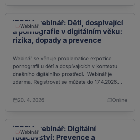
iPREV webinář: Děti, dospívající
Webinář
a pornografie v digitálním věku:
rizika, dopady a prevence
Webinář se věnuje problematice expozice
pornografii u dětí a dospívajících v kontextu
dnešního digitálního prostředí. Webinář je
zdarma. Registrovat se můžete do 17.4.2026.…
20. 4. 2026
Online
iPREV webinář: Digitální
Webinář
rodičovství: Prevence a