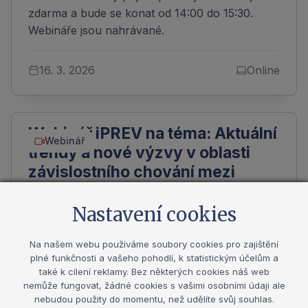
zdarma a bude se konat od 14:00 do 15:30.
Webináře jsou nahrávané.
16. 3. 2026
Online
Webinář iPREV na téma: Aktuální
Webinář
trendy a nové výzvy v oblasti
závislostního chování mezi
dospívajícími: Výsledky studie
ESPAD 2024 a podpora
Nastavení cookies
systematického přístupu k
Na našem webu používáme soubory cookies pro zajištění
primární prevenci v ČR
plné funkčnosti a vašeho pohodlí, k statistickým účelům a
také k cílení reklamy. Bez některých cookies náš web
nemůže fungovat, žádné cookies s vašimi osobními údaji ale
Srdečně Vás zveme na další webinář iPREV,
nebudou použity do momentu, než udělíte svůj souhlas.
který se uskuteční dne 24.2.2026 od 14:00 -