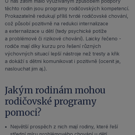
U nás zatím málo využívaným způsobem podpory
těchto rodin jsou programy rodičovských kompetencí.
Prokazatelně redukují příliš tvrdé rodičovské chování,
což působí pozitivně na redukci internalizace
a externalizace u dětí (tedy psychické potíže
a problémové či rizikové chování). Laicky řečeno -
rodiče mají díky kurzu pro řešení různých
výchovných situací lepší nástroje než tresty a křik
a dokáží s dětmi komunikovat i pozitivně (ocenit je,
naslouchat jim aj.).
Jakým rodinám mohou
rodičovské programy
pomoci?
Největší prospěch z nich mají rodiny, které řeší
střední míru problémového chování u dětí.