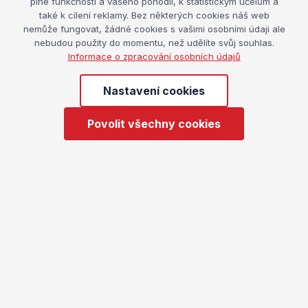
plné funkčnosti a vašeho pohodlí, k statistickým účelům a
Family United
- program pro rodiče dětí od 8 let,
také k cílení reklamy. Bez některých cookies náš web
k dispozici od r. 2026
nemůže fungovat, žádné cookies s vašimi osobními údaji ale
Silní rodiče - silné děti
nebudou použity do momentu, než udělíte svůj souhlas.
Informace o zpracování osobních údajů
SOFA
- program rodičovských dovedností založený
na metodice Bruce Perryho určený pro ohrožené
Nastavení cookies
rodiny
Kids’ Skills
Povolit všechny cookies
O programech pro rodiče založených na důkazech si
můžete přečíst i v této monografii:
Podpora rodičů,
rodin a párů na základě programů založených
na důkazech
(MZ ČR, 2024)
Jejich přehled najdete také v Katalogu preventivních
programů