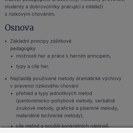
studenty a dobrovolníky pracující s mládeží
s rizikovým chováním.
Osnova
Základní principy zážitkové
pedagogiky
možnosti her a práce s herním principem,
typy a cíle her.
Nejčastěji používané metody dramatické výchovy
v prevenci rizikového chování
přehled a typy jednotlivých metod
(pantomimicko-pohybové metody, verbálně
zvukové metody, grafické a písemné metody,
materiálně technické metody),
cíle metod a použití konkrétních nástrojů.