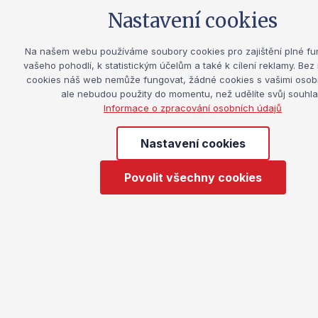
Struktura, fáze a obsah prožitkové
Nastavení cookies
lekce
popis a cíl jednotlivých částí prožitkových lekcí,
Na našem webu používáme soubory cookies pro zajištění plné fu
vašeho pohodlí, k statistickým účelům a také k cílení reklamy. Bez
nejčastější chyby při vytváření prožitkových
cookies náš web nemůže fungovat, žádné cookies s vašimi osobn
lekcí.
ale nebudou použity do momentu, než udělíte svůj souhla
Informace o zpracování osobních údajů
Workshop: tvorba prožitkové lekce zaměřené
na konkrétní téma, cílovou skupinu a její
Nastavení cookies
potře
práce ve skupinách – vytváření konkrétního
Povolit všechny cookies
programu,
ověřování a základní evaluace programů.
Příklady dobré praxe, závěr kurzu,
zhodnocen
inspirace z praxe,
prezentace úspěšných programů.