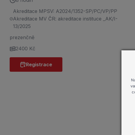
8 hodin
Akreditace MPSV: A2024/1352-SP/PC/VP/PP
Akreditace MV ČR: akreditace instituce _AK/I-
13/2025
prezenčně
2400 Kč
Registrace
N
va
c