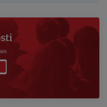
sti
ěti.