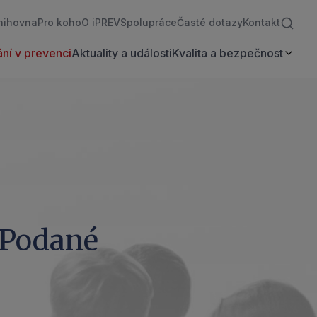
nihovna
Pro koho
O iPREV
Spolupráce
Časté dotazy
Kontakt
ní v prevenci
Aktuality a události
Kvalita a bezpečnost
(Podané