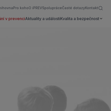
nihovna
Pro koho
O iPREV
Spolupráce
Časté dotazy
Kontakt
ní v prevenci
Aktuality a události
Kvalita a bezpečnost