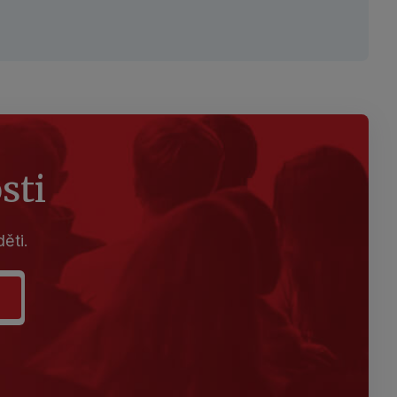
sti
ěti.