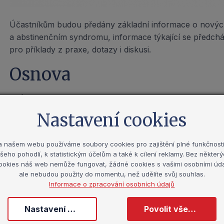
Účastníkům budou předány základní informace o nových 
a abstinenčním syndromu, informace týkající se předcház
pro příklady z praxe, dotazy i diskusi.
Osnova
Úvod do problematiky
Nastavení cookies
Specifika jednotlivých látek
Harm reduction – snižování rizik a terciální prevence
a našem webu používáme soubory cookies pro zajištění plné funkčnosti
Specifika užívání návykových látek u různých cílovýc
šeho pohodlí, k statistickým účelům a také k cílení reklamy. Bez někter
ookies náš web nemůže fungovat, žádné cookies s vašimi osobními úda
Lektor: Mgr. Jaroslav Šejvl, PhD.
ale nebudou použity do momentu, než udělíte svůj souhlas.
Informace o zpracování osobních údajů
Nastavení cookies
Povolit všechny cookies
Cena kurzu pro zájemce, kteří nespadají do žádné z uve