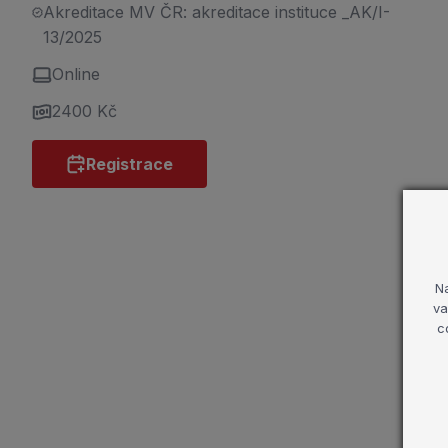
Akreditace MV ČR: akreditace instituce _AK/I-
13/2025
Online
2400 Kč
Registrace
N
va
c