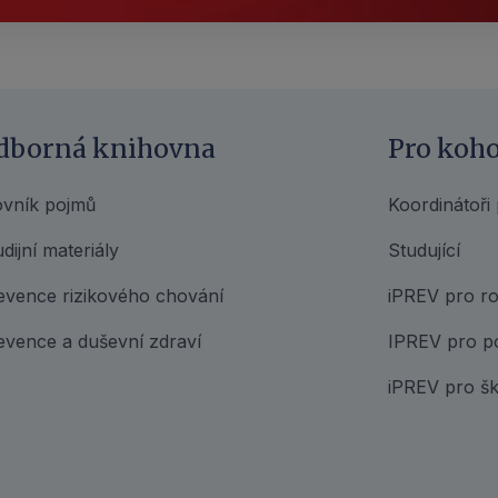
dborná knihovna
Pro koh
ovník pojmů
Koordinátoři
dijní materiály
Studující
evence rizikového chování
iPREV pro ro
evence a duševní zdraví
IPREV pro p
iPREV pro šk