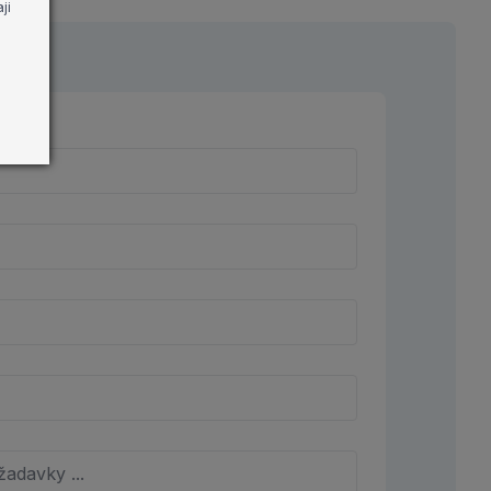
ji
tologické, zdravotní a sociální služby, které jsou
avním městě Praze provozuje programy primární
prahové služby pro děti a mládež, a dlouhodobě se tak
.