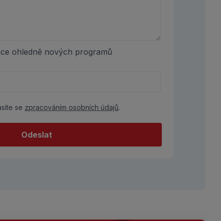
mace ohledně nových programů
asíte se
zpracováním osobních údajů
.
Odeslat