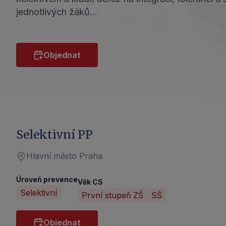
jednotlivých žáků…
Objednat
Selektivní PP
Hlavní město Praha
Úroveň prevence
Věk CS
Selektivní
První stupeň ZŠ
SŠ
Objednat