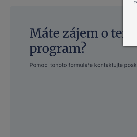
c
Máte zájem o tent
program?
Pomocí tohoto formuláře kontaktujte posky