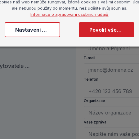
ookies náš web nemůže fungovat, žádné cookies s vašimi osobními úda
Prev-Centrum poskytuje certifikované a registrované adik
ale nebudou použity do momentu, než udělíte svůj souhlas.
Informace o zpracování osobních údajů
vzájemně propojené a tvoří ucelený systém péče. V hl
prevence rizikového chování, ambulantní léčbu a nízko
o
Nastavení cookies
Povolit všechny cookies
podílí na ochraně duševního zdraví a prevenci závislostí
Jméno a příjmení
E-mail
tovatele ...
Telefon
Organizace
Vaše zpráva