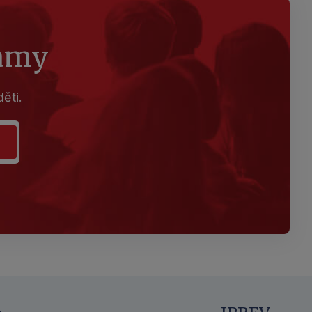
ramy
ěti.