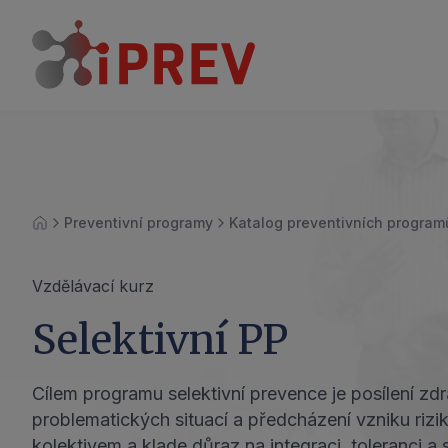
Preventivní programy
Katalog preventivních program
Úvod
Vzdělávací kurz
Selektivní PP
Cílem programu selektivní prevence je posílení zd
problematických situací a předcházení vzniku riz
kolektivem a klade důraz na integraci, toleranci a