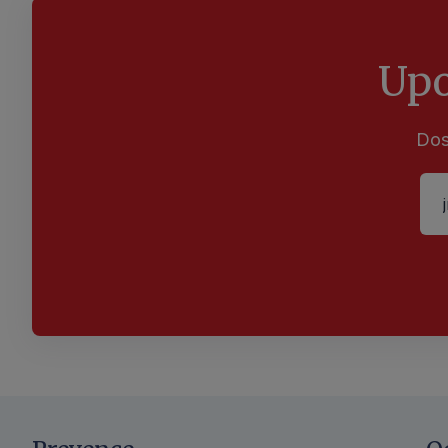
Upo
Dos