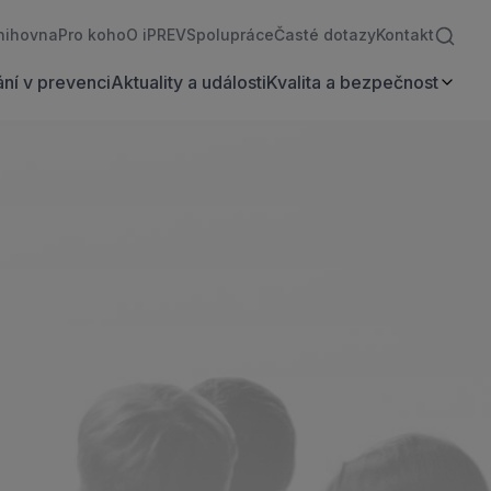
nihovna
Pro koho
O iPREV
Spolupráce
Časté dotazy
Kontakt
ní v prevenci
Aktuality a události
Kvalita a bezpečnost