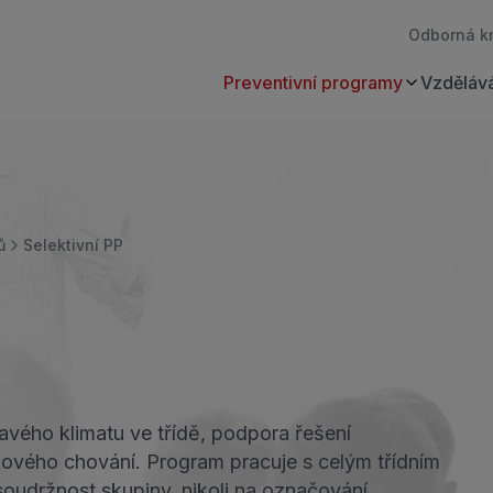
Odborná k
Preventivní programy
Vzdělává
ů
Selektivní PP
ravého klimatu ve třídě, podpora řešení
ikového chování. Program pracuje s celým třídním
 soudržnost skupiny, nikoli na označování