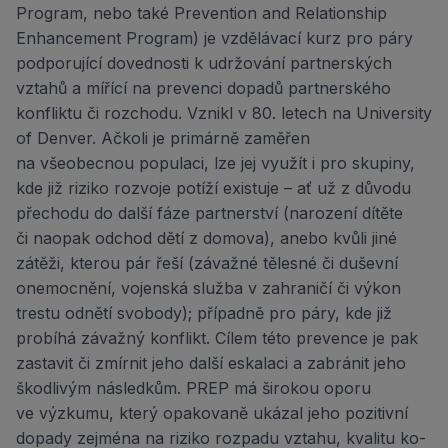
Program, nebo také Pre­vention and Relationship
Enhancement Program) je vzdělávací kurz pro páry
podporující dovednosti k udržování partnerských
vztahů a mířící na prevenci dopadů partnerského
konfliktu či rozchodu. Vznikl v 80. letech na University
of Denver. Ačkoli je primárně zaměřen
na všeobecnou populaci, lze jej využít i pro skupiny,
kde již riziko rozvoje potíží existuje – ať už z důvodu
přechodu do další fáze partnerství (narození dítěte
či naopak odchod dětí z domova), anebo kvůli jiné
zátěži, kterou pár řeší (závažné tělesné či duševní
one­mocnění, vojenská služba v zahraničí či výkon
trestu odnětí svobody); případně pro páry, kde již
probíhá závažný konflikt. Cílem této prevence je pak
zastavit či zmírnit jeho další eskalaci a zabránit jeho
škodlivým následkům. PREP má širokou oporu
ve výzkumu, který opakovaně ukázal jeho pozitivní
dopady zejména na riziko rozpadu vztahu, kvalitu ko­