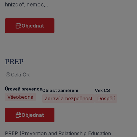
hnízdo“, nemoc,…
Objednat
PREP
Celá ČR
Úroveň prevence
Oblast zaměření
Věk CS
Všeobecná
Zdraví a bezpečnost
Dospělí
Objednat
PREP (Prevention and Relationship Education