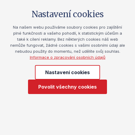
oprávněn zpracovávat za účelem přípravy podkladů
Soubory ke stažení
pro tvorbu státní zdravotní politiky
a sledování
Nastavení cookies
Pohyb v prirode_SZU
Stáhnout
PDF
, 174.97 kB
dlouhodobých trendů výskytu infekčních a jiných
hromadně se vyskytujících onemocnění údaje o zdraví
Na našem webu používáme soubory cookies pro zajištění
fyzických osob
Máte zájem o tento
v souvislosti s předcházením vzniku
plné funkčnosti a vašeho pohodlí, k statistickým účelům a
také k cílení reklamy. Bez některých cookies náš web
a šíření infekčních onemocnění, ohrožení nemocí
program?
nemůže fungovat, žádné cookies s vašimi osobními údaji ale
z povolání a jiných poškození zdraví
nebudou použity do momentu, než udělíte svůj souhlas.
z práce,
o expozici fyzických osob škodlivinám
Informace o zpracování osobních údajů
Pomocí tohoto formuláře kontaktujte
v pracovním a životním prostředí a o epidemiologii
poskytovatele ...
drogových závislostí a předávat je orgánům ochrany
Nastavení cookies
veřejného zdraví.
Povolit všechny cookies
Jméno a příjmení
E-mail
Telefon