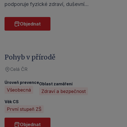
podporuje fyzické zdraví, duševní…
Objednat
Pohyb v přírodě
Celá ČR
Úroveň prevence
Oblast zaměření
Všeobecná
Zdraví a bezpečnost
Věk CS
První stupeň ZŠ
Objednat