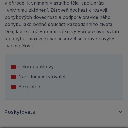
v přírodě, k vnímání vlastního těla, spolupráci
i vnitřnímu zklidnění. Zároveň dochází k rozvoji
pohybových dovedností a podpoře pravidelného
pohybu jako běžné součásti každodenního života.
Děti, které si už v raném věku vytvoří pozitivní vztah
k pohybu, mají větší šanci udržet si zdravé návyky
i v dospělosti.
Celorepublikový
Národní poskytovatel
Bezplatně
Poskytovatel
Státní zdravotní ústav je zdravotnické zařízení a je