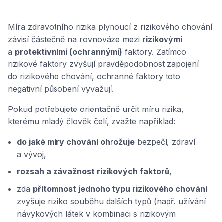
Míra zdravotního rizika plynoucí z rizikového chování
závisí částečně na rovnováze mezi
rizikovými
a
protektivními (ochrannými)
faktory. Zatímco
rizikové faktory zvyšují pravděpodobnost zapojení
do rizikového chování, ochranné faktory toto
negativní působení vyvažují.
Pokud potřebujete orientačně určit míru rizika,
kterému mladý člověk čelí, zvažte například:
do jaké míry chování ohrožuje
bezpečí, zdraví
a vývoj,
rozsah a závažnost rizikových faktorů
,
zda
přítomnost jednoho typu rizikového chování
zvyšuje riziko souběhu dalších typů (např. užívání
návykových látek v kombinaci s rizikovým