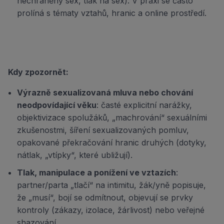
nechráněný sex, tlak na sex). V praxi se často
prolíná s tématy vztahů, hranic a online prostředí.
Kdy zpozornět:
Výrazně sexualizovaná mluva nebo chování
neodpovídající věku
: časté explicitní narážky,
objektivizace spolužáků, „machrování“ sexuálními
zkušenostmi, šíření sexualizovaných pomluv,
opakované překračování hranic druhých (dotyky,
nátlak, „vtípky“, které ubližují).
Tlak, manipulace a ponížení ve vztazích
:
partner/parta „tlačí“ na intimitu, žák/yně popisuje,
že „musí“, bojí se odmítnout, objevují se prvky
kontroly (zákazy, izolace, žárlivost) nebo veřejné
shazování.