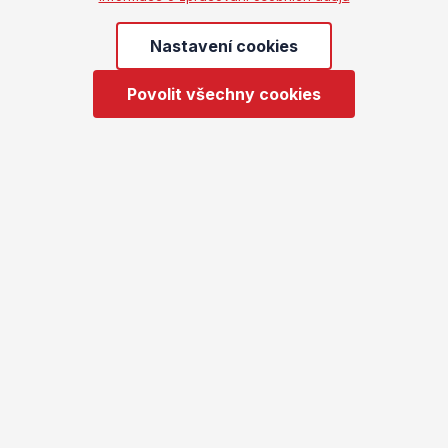
Možné signály zneužívání či sexuálního násilí
:
Nastavení cookies
strach z konkrétní osoby, výrazné zhoršení
pohody, poruchy spánku, somatické potíže,
Povolit všechny cookies
sebepoškozování, náhlé změny nálady/reaktivity.
V těchto situacích má zásadní význam bezpečný
rozhovor, respekt a rychlé zajištění návazné
pomoci, pokud je podezření na ohrožení dítěte.
Shrnutí
Loreim ipsum
item 1
Item 2