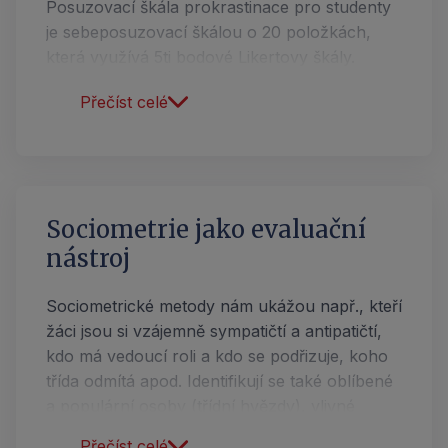
Posuzovací škála prokrastinace pro studenty
je sebeposuzovací škálou o 20 položkách,
která využívá 5ti bodové Likertovy škály.
Respondent vybírá možnost, která jeho situaci
subjektivně nejlépe vystihuje (od velmi
netypické po velmi typické).
Účel
Zhodnocení, jak jedinci přistupují k situacím,
Sociometrie jako evaluační
v nichž se musí rozhodovat, konkrétně
nástroj
tendencí k odkládání rozhodnutí.
Sociometrické metody
nám ukážou např., kteří
Použití
žáci jsou si vzájemně sympatičtí a antipatičtí,
kdo má vedoucí roli a kdo se podřizuje, koho
Dotazník je administrován respondentům, kteří
třída odmítá apod. Identifikují se také oblíbené
na pětibodové škále zaškrtávají variantu, která
a populární osoby (třídní hvězdy), vlivné
je v konkrétně uvedených situacích nejlépe
osoby (vůdčí typy), akceptované osoby
charakterizuje (velmi typické až velmi