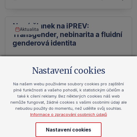
Nový članek na iPREV:
Aktualita
Transgender, nebinarita a fluidní
genderová identita
Nejen ve školním prostředí se v současné době
stále častěji setkáváme s pojmy jako
Nastavení cookies
transgender, queer či nebinarita. Otázky
související s vlastní genderovou identitou se u…
Na našem webu používáme soubory cookies pro zajištění
plné funkčnosti a vašeho pohodlí, k statistickým účelům a
také k cílení reklamy. Bez některých cookies náš web
8. 11. 2024
1 minuta
nemůže fungovat, žádné cookies s vašimi osobními údaji ale
nebudou použity do momentu, než udělíte svůj souhlas.
Informace o zpracování osobních údajů
30. konference Duševního zdraví
Nastavení cookies
Událost