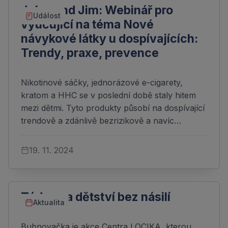
Jules and Jim: Webinář pro
Událost
vyučující na téma Nové
návykové látky u dospívajících:
Trendy, praxe, prevence
Nikotinové sáčky, jednorázové e-cigarety,
kratom a HHC se v poslední době staly hitem
mezi dětmi. Tyto produkty působí na dospívající
trendově a zdánlivě bezrizikově a navíc…
19. 11. 2024
Týden za dětství bez násilí
Aktualita
Bubnovačka je akce Centra LOCIKA, kterou