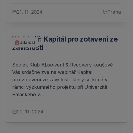
21. 11. 2024
Praha
Webinář: Kapitál pro zotavení ze
Událost
závislosti
Spolek Klub Absolvent & Recovery koučové
Vás srdečně zve na webinář Kapitál
pro zotavení ze závislosti, který se koná v
rámci výzkumného projektu při Univerzitě
Palackého v…
20. 11. 2024