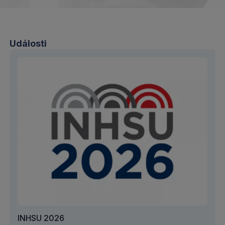
Události
INHSU 2026