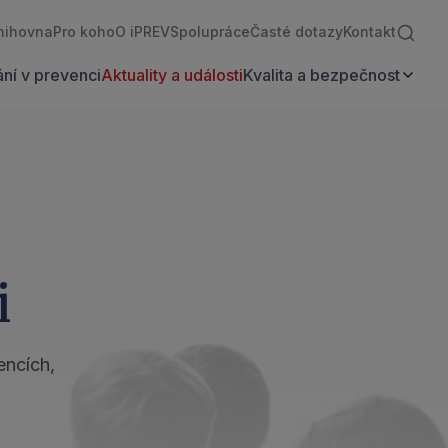
nihovna
Pro koho
O iPREV
Spolupráce
Časté dotazy
Kontakt
ní v prevenci
Aktuality a události
Kvalita a bezpečnost
i
encích,