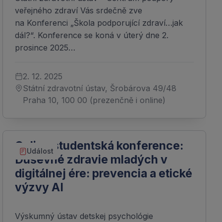
veřejného zdraví Vás srdečně zve
na Konferenci „Škola podporující zdraví…jak
dál?“. Konference se koná v úterý dne 2.
prosince 2025…
2. 12. 2025
Státní zdravotní ústav, Šrobárova 49/48
Praha 10, 100 00 (prezenčně i online)
Online studentská konference:
Událost
Duševné zdravie mladých v
digitálnej ére: prevencia a etické
výzvy AI
Výskumný ústav detskej psychológie