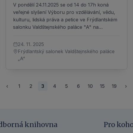
V pondělí 24.11.2025 se od 14 do 17h koná
veřejné slyšení Výboru pro vzdělávání, vědu,
kulturu, lidská práva a petice ve Frýdlantském
salonku Valdštejnského paláce "A" na…
24. 11. 2025
Frýdlantský salonek Valdštejnského paláce
„A“
‹
1
2
3
4
5
6
10
15
19
›
dborná knihovna
Pro koh