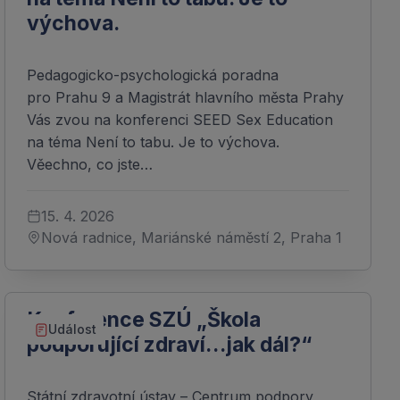
výchova.
Pedagogicko-psychologická poradna
pro Prahu 9 a Magistrát hlavního města Prahy
Vás zvou na konferenci SEED Sex Education
na téma Není to tabu. Je to výchova.
Věechno, co jste…
15. 4. 2026
Nová radnice, Mariánské náměstí 2, Praha 1
Konference SZÚ „Škola
Událost
podporující zdraví…jak dál?“
Státní zdravotní ústav – Centrum podpory