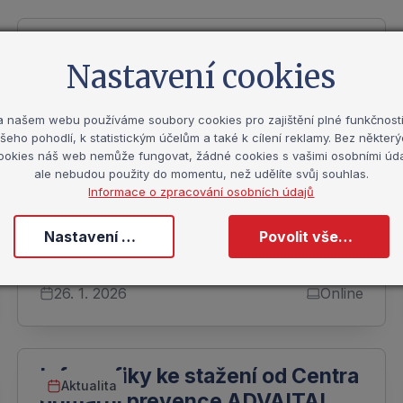
Webinář iPREV: Partnerské
Webinář
vztahy a primární prevence v
Nastavení cookies
měnící se společnosti
a našem webu používáme soubory cookies pro zajištění plné funkčnosti
šeho pohodlí, k statistickým účelům a také k cílení reklamy. Bez někter
1. letošní webinář je tady! Registrace probíhá
ookies náš web nemůže fungovat, žádné cookies s vašimi osobními úda
na stránkách iPREV do 23.1.2026. Webinář
ale nebudou použity do momentu, než udělíte svůj souhlas.
bude nahráván a záznam naleznete v našem
Informace o zpracování osobních údajů
archivu. Těšíme se na Vás!
Nastavení cookies
Povolit všechny cookies
26. 1. 2026
Online
Infografiky ke stažení od Centra
Aktualita
primární prevence ADVAITA!